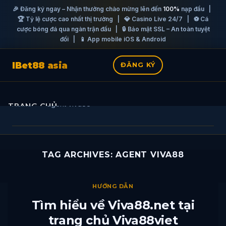
🎉 Đăng ký ngay – Nhận thưởng chào mừng lên đến
100%
nạp đầu |
🏆 Tỷ lệ cược cao nhất thị trường | 💎 Casino Live 24/7 | ⚽ Cá
cược bóng đá qua ngàn trận đấu | 🔒 Bảo mật SSL – An toàn tuyệt
đối | 📱 App mobile iOS & Android
IBet88 asia
ĐĂNG KÝ
Home
-
agent viva88
TRANG CHỦ
TỶ LỆ CƯỢC IBET88
TAG ARCHIVES:
AGENT VIVA88
HƯỚNG DẪN
KHUYẾN MÃI
HƯỚNG DẪN
Tìm hiểu về Viva88.net tại
MẸO CƯỢC
trang chủ Viva88viet