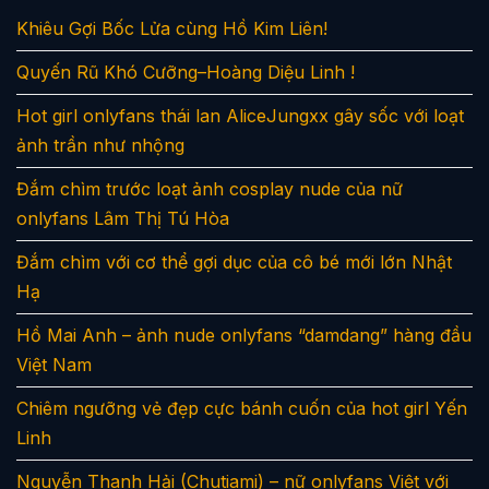
Khiêu Gợi Bốc Lửa cùng Hồ Kim Liên!
Quyến Rũ Khó Cưỡng–Hoàng Diệu Linh !
Hot girl onlyfans thái lan AliceJungxx gây sốc với loạt
ảnh trần như nhộng
Đắm chìm trước loạt ảnh cosplay nude của nữ
onlyfans Lâm Thị Tú Hòa
Đắm chìm với cơ thể gợi dục của cô bé mới lớn Nhật
Hạ
Hồ Mai Anh – ảnh nude onlyfans “damdang” hàng đầu
Việt Nam
Chiêm ngưỡng vẻ đẹp cực bánh cuốn của hot girl Yến
Linh
Nguyễn Thanh Hải (Chutiami) – nữ onlyfans Việt với