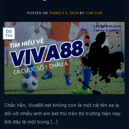
HOT GIRL
POSTED ON
THÁNG 5 5, 2024
BY
CUN CUN
05
Th5
Chắc hẳn, Viva88.net không còn là một cái tên xa lạ
đối với nhiều anh em bet thủ trên thị trường hiện nay.
Bởi đây là một trong […]