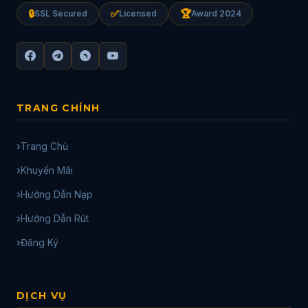
🔒
✅
🏆
SSL Secured
Licensed
Award 2024
TRANG CHÍNH
Trang Chủ
Khuyến Mãi
Hướng Dẫn Nạp
Hướng Dẫn Rút
Đăng Ký
DỊCH VỤ