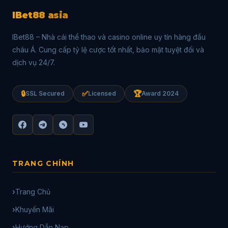
IBet88 asia
IBet88 – Nhà cái thể thao và casino online uy tín hàng đầu
châu Á. Cung cấp tỷ lệ cược tốt nhất, bảo mật tuyệt đối và
dịch vụ 24/7.
🔒
✅
🏆
SSL Secured
Licensed
Award 2024
TRANG CHÍNH
Trang Chủ
Khuyến Mãi
Hướng Dẫn Nạp