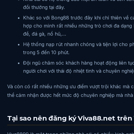
đổi thưởng tại đây.
Khác so với Bong88 trước đây khi chỉ thiên về các
hợp cho mình rất nhiều những trò chơi đa dạng 
đề, đá gà, nổ hũ,…
Hệ thống nạp rút nhanh chóng và tiện lợi cho ph
trong 5 đến 10 phút.
Đội ngũ chăm sóc khách hàng hoạt động liên tục
người chơi với thái độ nhiệt tình và chuyên nghi
Và còn có rất nhiều những ưu điểm vượt trội khác mà ch
thể cảm nhận được hết mức độ chuyên nghiệp mà nhà c
Tại sao nên đăng ký Viva88.net trên