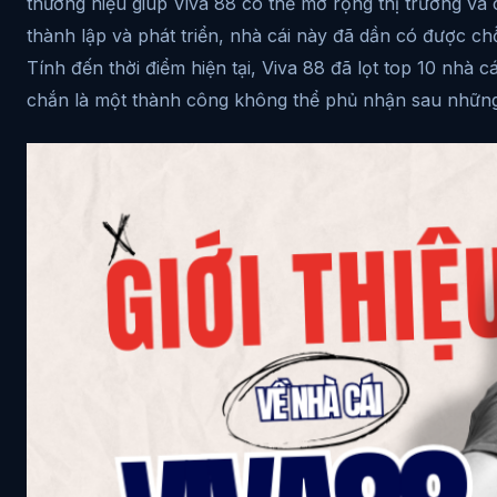
thương hiệu giúp Viva 88 có thể mở rộng thị trường v
thành lập và phát triển, nhà cái này đã dần có được 
Tính đến thời điểm hiện tại, Viva 88 đã lọt top 10 nhà c
chắn là một thành công không thể phủ nhận sau những