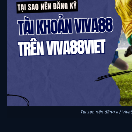
Tại sao nên đăng ký Viva8