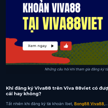
Những câu hỏi khi tham gia đăng ký tà
Khi đăng ký Viva88 trên Viva 88viet có đượ
cái hay không?
Tất nhiên khi đăng ký tài khoản Ibet,
Bong88 Viva88
,…