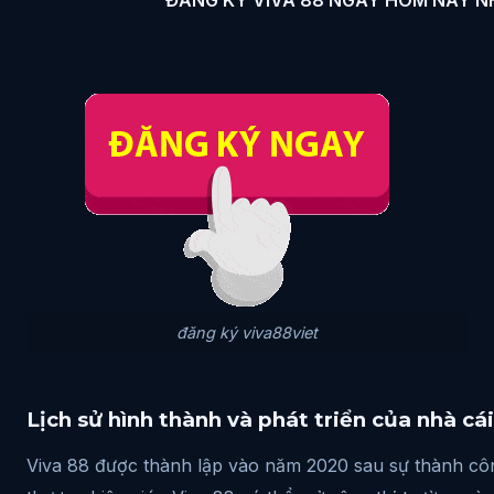
đăng ký viva88viet
Lịch sử hình thành và phát triển của nhà cá
Viva 88 được thành lập vào năm 2020 sau sự thành côn