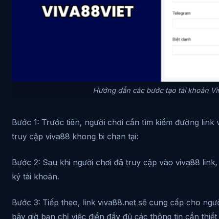
Hướng dẫn các bước tạo tài khoản Viv
Bước 1: Trước tiên, người chơi cần tìm kiếm đường link 
truy cập viva88 khong bi chan tại:
Bước 2: Sau khi người chơi đã truy cập vào viva88 link
ký tài khoản.
Bước 3: Tiếp theo, link viva88.net sẽ cung cấp cho ngư
bây giờ bạn chỉ việc điền đầy đủ các thông tin cần thiết