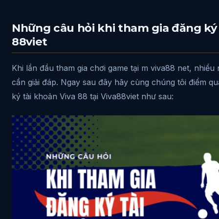
Những câu hỏi khi tham gia đăng ký 
88viet
Khi lần đầu tham gia chơi game tại m viva88 net, nhiề
cần giải đáp. Ngay sau đây hãy cùng chúng tôi điểm q
ký tài khoản Viva 88 tại Viva88viet như sau: