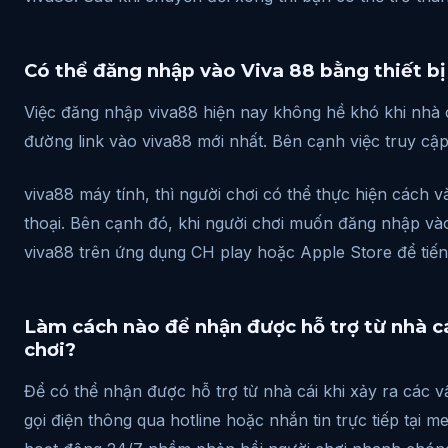
Có thể đăng nhập vào Viva 88 bằng thiết bị
Việc đăng nhập viva88 hiện nay không hề khó khi nhà 
đường link vào viva88 mới nhất. Bên cạnh việc truy cậ
viva88 máy tính, thì người chơi có thể thực hiện cách v
thoại. Bên cạnh đó, khi người chơi muốn đăng nhập vào
viva88 trên ứng dụng CH play hoặc Apple Store để tiến
Làm cách nào để nhận được hỗ trợ từ nhà cái
chơi?
Để có thể nhận được hỗ trợ từ nhà cái khi xảy ra các v
gọi điện thông qua hotline hoặc nhắn tin trực tiếp tại