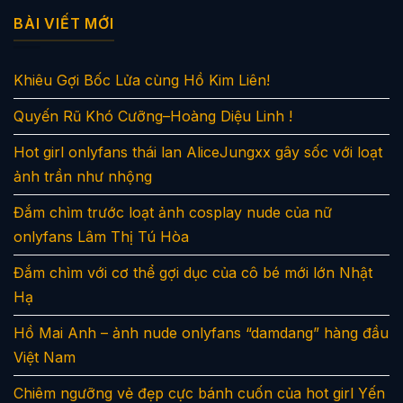
BÀI VIẾT MỚI
Khiêu Gợi Bốc Lửa cùng Hồ Kim Liên!
Quyến Rũ Khó Cưỡng–Hoàng Diệu Linh !
Hot girl onlyfans thái lan AliceJungxx gây sốc với loạt
ảnh trần như nhộng
Đắm chìm trước loạt ảnh cosplay nude của nữ
onlyfans Lâm Thị Tú Hòa
Đắm chìm với cơ thể gợi dục của cô bé mới lớn Nhật
Hạ
Hồ Mai Anh – ảnh nude onlyfans “damdang” hàng đầu
Việt Nam
Chiêm ngưỡng vẻ đẹp cực bánh cuốn của hot girl Yến