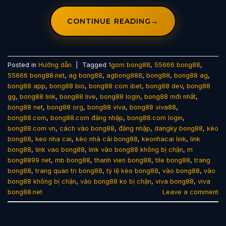
CONTINUE READING
→
Posted in
Hướng dẫn
|
Tagged
1gom bong88
,
55666 bong88
,
55666 bong88.net
,
ag bong88
,
agbong888
,
bong88
,
bong88 ag
,
bong88 app
,
bong88 bio
,
bong88 com ibet
,
bong88 dev
,
bong88
gg
,
bong88 link
,
bong88 live
,
bong88 login
,
bong88 mới nhất
,
bong88 net
,
bong88 org
,
bong88 viva
,
bong88 viva88
,
bong88.com
,
bong88.com đăng nhập
,
bong88.com login
,
bong88.com vn
,
cách vào bong88
,
đăng nhập
,
dangky bong88
,
kèo
bong88
,
keo nha cai
,
kèo nhà cái bong88
,
keonhacai link
,
link
bong88
,
link vao bong88
,
link vào bong88 không bị chặn
,
m
bong8899 net
,
mb bong88
,
thanh vien bong88
,
tile bong88
,
trang
bong88
,
trang quan tri bong88
,
tỷ lệ kèo bong88
,
vào bong88
,
vào
bong88 không bị chặn
,
vào bong88 ko bị chặn
,
viva bong88
,
viva
bong88.net
Leave a comment