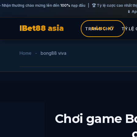
hận thưởng chào mừng lên đến
100%
nạp đầu | 🏆 Tỷ lệ cược cao nhất thị tr
📱 App m
IBet88 asia
ĐĂNG KÝ
TRANG CHỦ
TỶ LỆ
Home
-
bong88 viva
Chơi game Bo