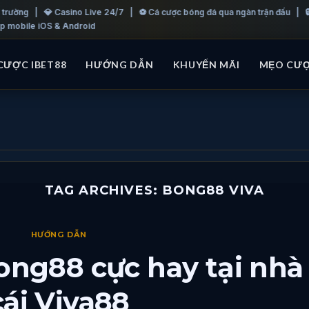
ường | 💎 Casino Live 24/7 | ⚽ Cá cược bóng đá qua ngàn trận đấu | 🔒 Bả
obile iOS & Android
 CƯỢC IBET88
HƯỚNG DẪN
KHUYẾN MÃI
MẸO CƯ
TAG ARCHIVES:
BONG88 VIVA
HƯỚNG DẪN
ng88 cực hay tại nhà
cái Viva88