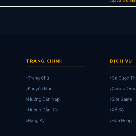
Leave a com
TRANG CHÍNH
DỊCH VỤ
Trang Chủ
Cá Cược Th
Khuyến Mãi
Casino Onli
Hướng Dẫn Nạp
Slot Game
Hướng Dẫn Rút
Xổ Số
Đăng Ký
Hoa Hồng