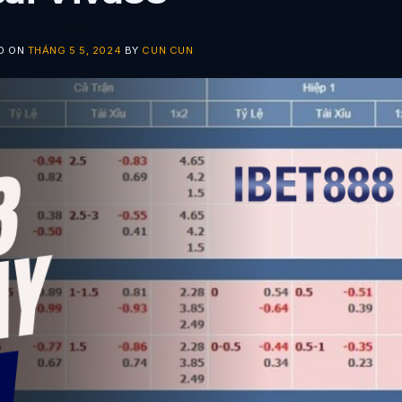
D ON
THÁNG 5 5, 2024
BY
CUN CUN