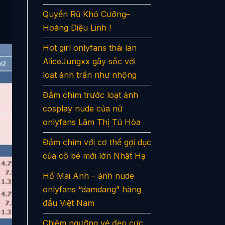
Quyến Rũ Khó Cưỡng–
Hoàng Diệu Linh !
Hot girl onlyfans thái lan
AliceJungxx gây sốc với
loạt ảnh trần như nhộng
Đắm chìm trước loạt ảnh
cosplay nude của nữ
onlyfans Lâm Thị Tú Hòa
Đắm chìm với cơ thể gợi dục
của cô bé mới lớn Nhật Hạ
Hồ Mai Anh – ảnh nude
onlyfans “damdang” hàng
đầu Việt Nam
Chiêm ngưỡng vẻ đẹp cực