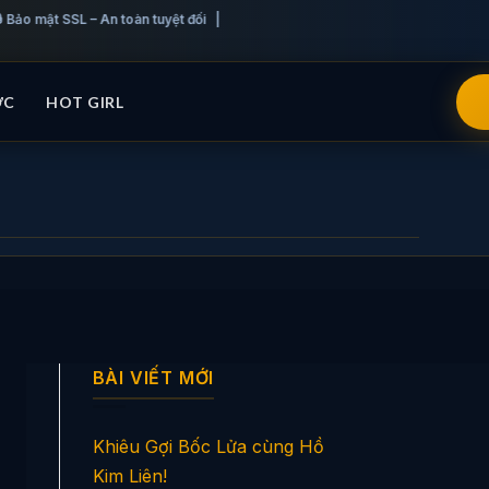
o mật SSL – An toàn tuyệt đối |
ỢC
HOT GIRL
BÀI VIẾT MỚI
Khiêu Gợi Bốc Lửa cùng Hồ
Kim Liên!